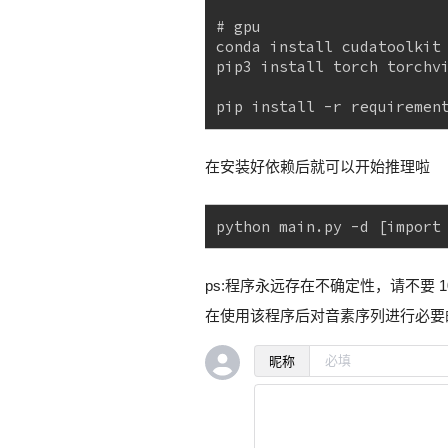
# gpu
conda install cudatoolkit
pip3 install torch torchv
pip install -r requiremen
在安装好依赖后就可以开始推理啦
python main.py -d [import
ps:程序永远存在不确定性，请不要
在使用该程序后对音素序列进行必要
昵称