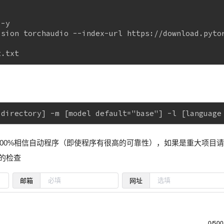
 -y
ision torchaudio --index-url https://download.pyto
t.txt
 directory] -m [model default="base"] -l [language
 100%相信自动程序（即使程序有很高的可靠性），如果是重大项目请
的检查
邮箱
网址
0/500