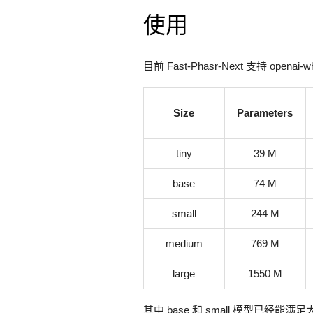
使用
目前 Fast-Phasr-Next 支持 openai
Size
Parameters
tiny
39 M
base
74 M
small
244 M
medium
769 M
large
1550 M
其中 base 和 small 模型