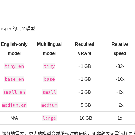
-whisper 的几个模型
English-only
Multilingual
Required
Relative
model
model
VRAM
speed
tiny.en
tiny
~1 GB
~32x
base.en
base
~1 GB
~16x
small.en
small
~2 GB
~6x
medium.en
medium
~5 GB
~2x
large
N/A
~10 GB
1x
已经能满足大部分的需要，更大的模型会减缓标注的速度，如非必要无需选择更